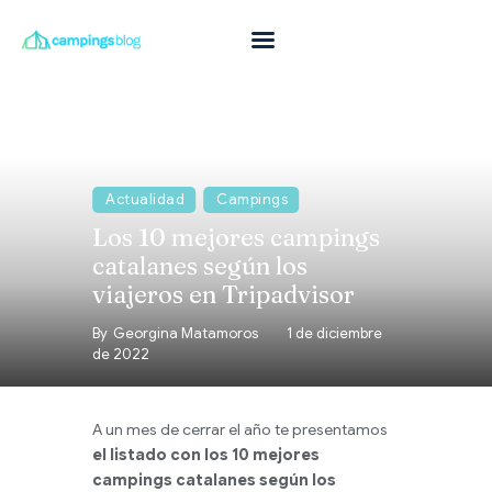
Con mascota
En familia
Donde ir
Actualidad
Campings
Los 10 mejores campings
Qué hacer
catalanes según los
Inspiración
viajeros en Tripadvisor
Ofertas
By
Georgina Matamoros
1 de diciembre
de 2022
Todas
A un mes de cerrar el año te presentamos
el listado con los 10 mejores
campings catalanes según los