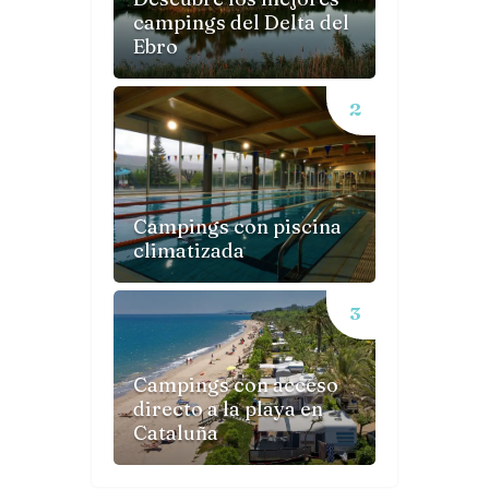
campings del Delta del
Ebro
Campings con piscina
climatizada
Campings con acceso
directo a la playa en
Cataluña