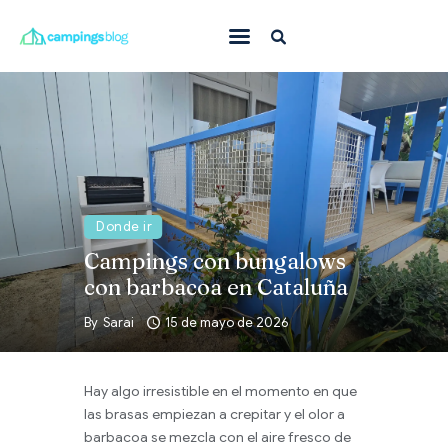
Con mascota
En familia
Donde ir
Qué hacer
Donde ir
Inspiración
Campings con bungalows
con barbacoa en Cataluña
Ofertas
By
Sarai
15 de mayo de 2026
Todas
Hay algo irresistible en el momento en que
las brasas empiezan a crepitar y el olor a
barbacoa se mezcla con el aire fresco de