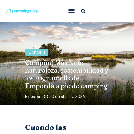
Con mascota
En familia
Donde ir
Donde ir
Camping Mas Nou:
Qué hacer
naturaleza, sostenibilidad y
Inspiración
los Aiguamolls del
Empordà a pie de camping
Ofertas
By
Sarai
30 de abril de 2026
Todas
Cuando las