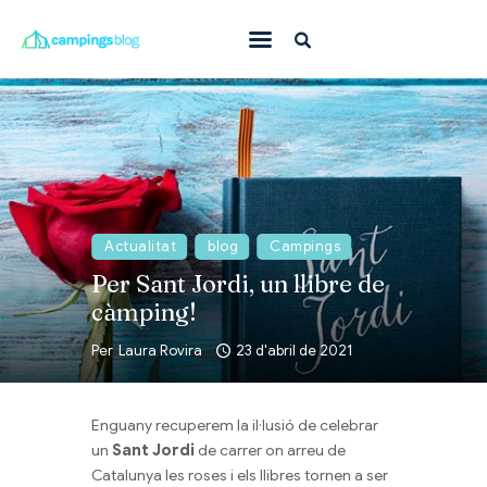
Amb mascota
En família
On anar
Què fer
Actualitat
blog
Campings
Inspiració
Per Sant Jordi, un llibre de
càmping!
Ofertes
Per
Laura Rovira
23 d'abril de 2021
Totes
Enguany recuperem la il·lusió de celebrar
un
Sant Jordi
de carrer on arreu de
Catalunya les roses i els llibres tornen a ser