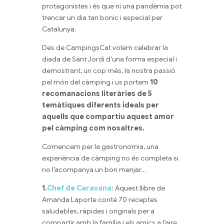
protagonistes i és que ni una pandèmia pot
trencar un dia tan bonic i especial per
Catalunya.
Des de CampingsCat volem celebrar la
diada de Sant Jordi d’una forma especial i
demostrant, un cop més, la nostra passió
pel món del càmping i us portem
10
recomanacions literàries de 5
temàtiques diferents ideals per
aquells que compartiu aquest amor
pel càmping com nosaltres.
Comencem per la gastronomia, una
experiència de càmping no és completa si
no l’acompanya un bon menjar…
1.
Chef de Caravana:
Aquest llibre de
Amanda Laporte conté 70 receptes
saludables, ràpides i originals per a
compartir amb la família i els amics a l’aire