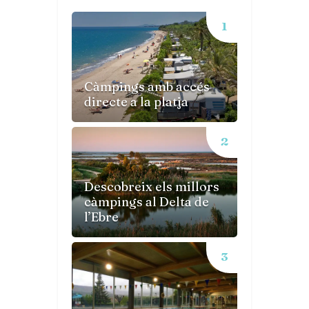
Càmpings amb accés
directe a la platja
Descobreix els millors
càmpings al Delta de
l’Ebre