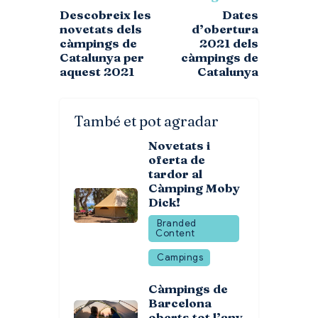
Descobreix les
Dates
novetats dels
d’obertura
càmpings de
2021 dels
Catalunya per
càmpings de
aquest 2021
Catalunya
També et pot agradar
Novetats i
oferta de
tardor al
Càmping Moby
Dick!
Branded
Content
Campings
Càmpings de
Barcelona
oberts tot l’any