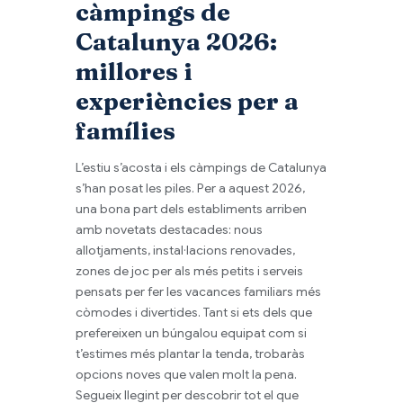
càmpings de
Catalunya 2026:
millores i
experiències per a
famílies
L’estiu s’acosta i els càmpings de Catalunya
s’han posat les piles. Per a aquest 2026,
una bona part dels establiments arriben
amb novetats destacades: nous
allotjaments, instal·lacions renovades,
zones de joc per als més petits i serveis
pensats per fer les vacances familiars més
còmodes i divertides. Tant si ets dels que
prefereixen un búngalou equipat com si
t’estimes més plantar la tenda, trobaràs
opcions noves que valen molt la pena.
Segueix llegint per descobrir tot el que