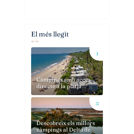
El més llegit
Càmpings amb accés
directe a la platja
Descobreix els millors
càmpings al Delta de