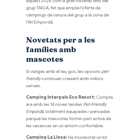
aquest 2026 com a gran novetat dins del
grup TAIGA, fet que amplia l’oferta de
càmpings de natura del grup a la zona de
l’Alt Empordà.
Novetats per a les
famílies amb
mascotes
Si viatges amb el teu gos, les opcions
pet-
friendly
continuen creixent amb millors
serveis.
Camping Interpals Eco Resort:
Compta
ara amb les 14 noves tendes
Pet-Friendly
Empordà
, totalment equipades i pensades
perquè les mascotes formin part activa de
les vacances en un entorn confortable.
Camping La Llosa:
Ha incorporat un kit