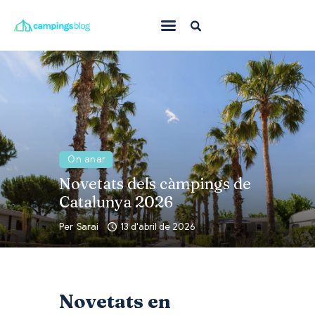
Amb mascota
En família
On anar
Què fer
On anar
Inspiració
Novetats dels càmpings de
Catalunya 2026
Ofertes
Per
Sarai
13 d'abril de 2026
Totes
Novetats en