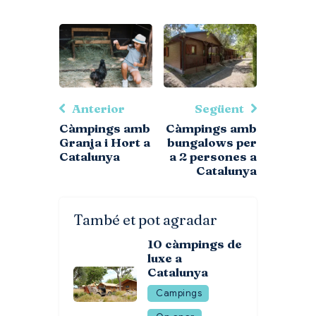
Anterior
Següent
Càmpings amb
Càmpings amb
Granja i Hort a
bungalows per
Catalunya
a 2 persones a
Catalunya
També et pot agradar
10 càmpings de
luxe a
Catalunya
Campings