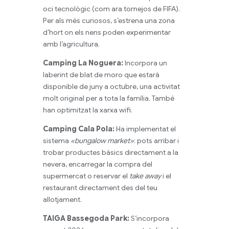
oci tecnològic (com ara tornejos de FIFA).
Per als més curiosos, s’estrena una zona
d’hort on els nens poden experimentar
amb l’agricultura.
Camping La Noguera:
Incorpora un
laberint de blat de moro que estarà
disponible de juny a octubre, una activitat
molt original per a tota la família. També
han optimitzat la xarxa wifi.
Camping Cala Pola:
Ha implementat el
sistema
«bungalow market»
: pots arribar i
trobar productes bàsics directament a la
nevera, encarregar la compra del
supermercat o reservar el
take away
i el
restaurant directament des del teu
allotjament.
TAIGA Bassegoda Park:
S’incorpora