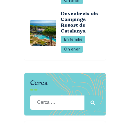
On anar
Descobreix els
Campings
Resort de
Catalunya
En família
On anar
Cerca