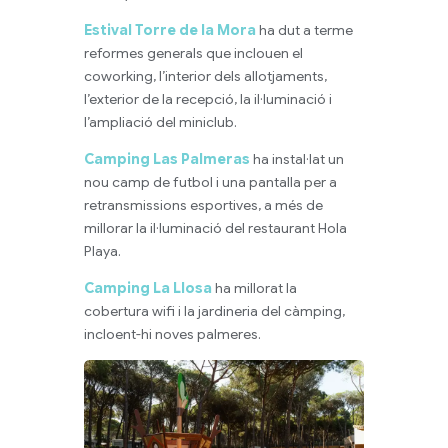
Estival Torre de la Mora
ha dut a terme
reformes generals que inclouen el
coworking, l’interior dels allotjaments,
l’exterior de la recepció, la il·luminació i
l’ampliació del miniclub.
Camping Las Palmeras
ha instal·lat un
nou camp de futbol i una pantalla per a
retransmissions esportives, a més de
millorar la il·luminació del restaurant Hola
Playa.
Camping La Llosa
ha millorat la
cobertura wifi i la jardineria del càmping,
incloent-hi noves palmeres.