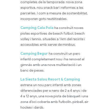
completes de la temporada: nova zona
esportiva, nou snack bar i reformes a les
parcel·les. I com a mesura de sostenibilitat,
incorporen gots reutilitzables.
Camping Cala Pola
ha construït noves
pistes esportives de beach futbol, beach
volley i tennis, situades a 1 km del recinte i
accessibles amb servei de minibus.
Camping Begur
ha construït un parc
infantil completament nou i ha renovat el
gimnàs amb una nova multiestació i un
banc de peses.
La Siesta Salou Resort & Camping
estrena un nou parc infantil amb zones
diferenciades per a nens de 2 a 4 anys i de
4 a 12 anys, una nova pista de bàsquet i una
zona d’oci coberta amb futbolín, pinball, air
hockey i dards.