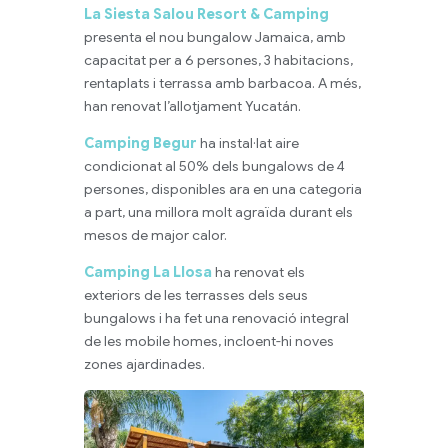
La Siesta Salou Resort & Camping
presenta el nou bungalow Jamaica, amb
capacitat per a 6 persones, 3 habitacions,
rentaplats i terrassa amb barbacoa. A més,
han renovat l’allotjament Yucatán.
Camping Begur
ha instal·lat aire
condicionat al 50% dels bungalows de 4
persones, disponibles ara en una categoria
a part, una millora molt agraïda durant els
mesos de major calor.
Camping La Llosa
ha renovat els
exteriors de les terrasses dels seus
bungalows i ha fet una renovació integral
de les mobile homes, incloent-hi noves
zones ajardinades.