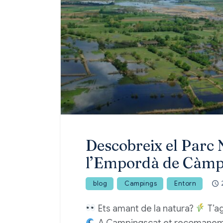
Descobreix el Parc 
l’Empordà de Càmp
blog
Campings
Entorn
Ets amant de la natura?
T’ag
A Campingscat et recomanem vi