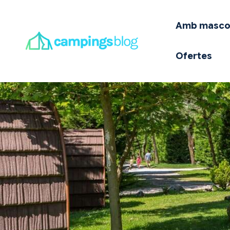
A
Amb masco
E
Ofertes
O
Q
I
O
T