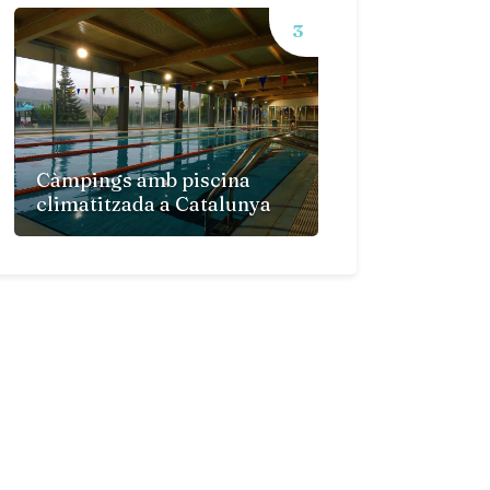
Càmpings amb piscina
climatitzada a Catalunya