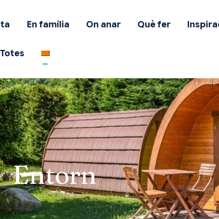
mb mascota
ta
En família
On anar
Què fer
Inspira
n família
Totes
n anar
uè fer
nspiració
fertes
otes
Entorn