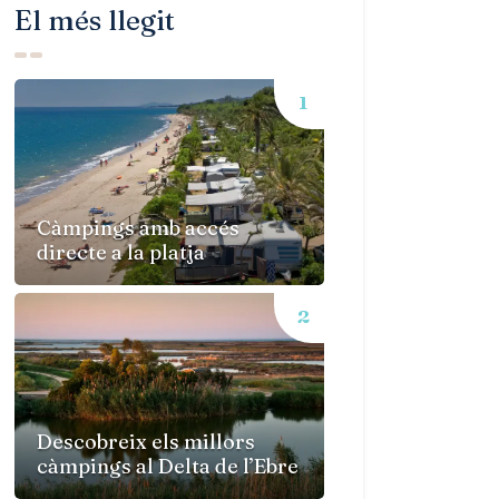
El més llegit
Càmpings amb accés
directe a la platja
Descobreix els millors
càmpings al Delta de l’Ebre