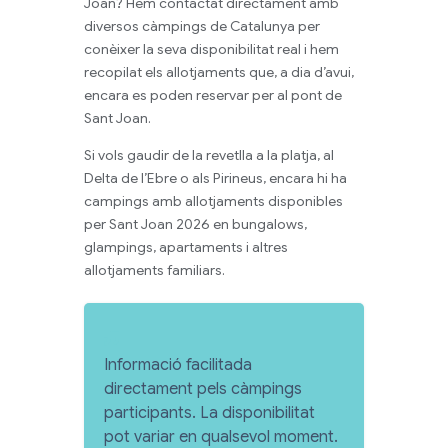
Joan? Hem contactat directament amb
diversos càmpings de Catalunya per
conèixer la seva disponibilitat real i hem
recopilat els allotjaments que, a dia d’avui,
encara es poden reservar per al pont de
Sant Joan.
Si vols gaudir de la revetlla a la platja, al
Delta de l’Ebre o als Pirineus, encara hi ha
campings amb allotjaments disponibles
per Sant Joan 2026 en bungalows,
glampings, apartaments i altres
allotjaments familiars.
Informació facilitada
directament pels càmpings
participants. La disponibilitat
pot variar en qualsevol moment.