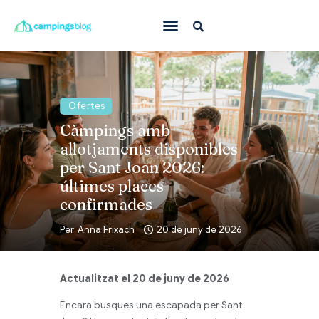
Amb mascota
En família
Ofertes
Càmpings amb
On anar
allotjaments disponibles
Què fer
per Sant Joan 2026:
Inspiració
últimes places
confirmades
Ofertes
Per
Anna Frixach
20 de juny de 2026
Totes
Actualitzat el 20 de juny de 2026
Encara busques una escapada per Sant