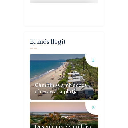
El més llegit
Càmpings amb accés
directe a la platja
Descobreix els millors