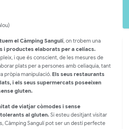
lou)
ituem el Càmping Sangulí
, on trobem una
 i productes elaborats per a celíacs.
eix, i que és conscient, de les mesures de
laborar plats per a persones amb celiaquia, tant
va pròpia manipulació.
Els seus restaurants
ats, i els seus supermercats poseeixen
sense gluten.
tat de viatjar còmodes i sense
olerants al gluten.
Si esteu desitjant visitar
s, Càmping Sangulí pot ser un destí perfecte