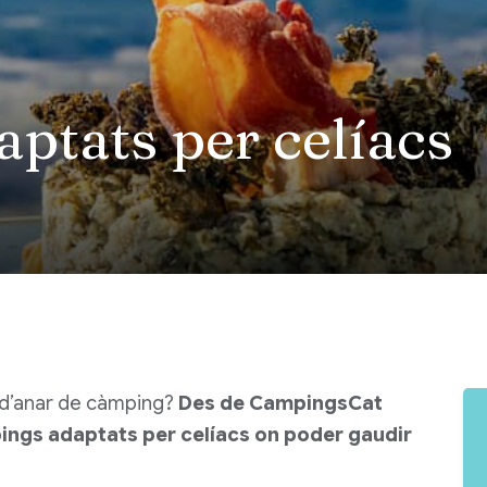
ptats per celíacs
s d’anar de càmping?
Des de CampingsCat
ings adaptats per celíacs on poder gaudir