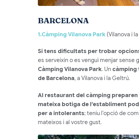
BARCELONA
1.Càmping Vilanova Park
(Vilanova i la
Si tens dificultats per trobar opci
es serveixin o es vengui menjar sense g
Càmping Vilanova Park
. Un
càmping t
de Barcelona
, a Vilanova i la Geltrú.
Al restaurant del càmping preparen p
mateixa botiga de l’establiment p
per a intolerants
; teniu l’opció de com
mateixos i al vostre gust.