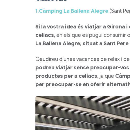
1.Càmping La Ballena Alegre
(Sant Pe
Si la vostra idea és viatjar a Girona 
celíacs
, en els que es pugui consumir 
La Ballena Alegre, situat a Sant Per
Gaudireu d’unes vacances de relax i des
podreu viatjar sense preocupar-vos 
productes per a celíacs
, ja que
Càmpi
per preocupar-se en oferir alternativ