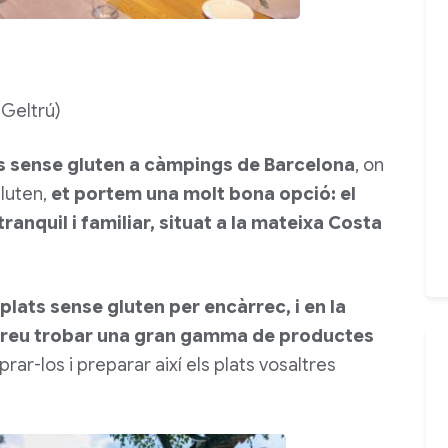
 Geltrú)
ons sense gluten a càmpings de Barcelona
, on
luten,
et portem una molt bona opció: el
ranquil i familiar, situat a la mateixa Costa
lats sense gluten per encàrrec, i en la
odreu trobar una gran gamma de productes
prar-los i preparar així els plats vosaltres