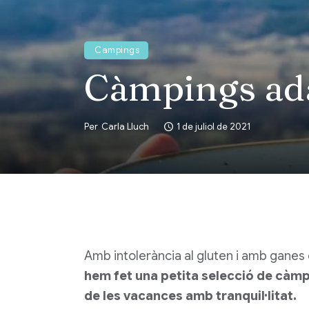
Campings
Càmpings ada
Per
Carla Lluch
1 de juliol de 2021
Amb intolerància al gluten i amb gane
hem fet una petita selecció de càmp
de les vacances amb tranquil·litat.