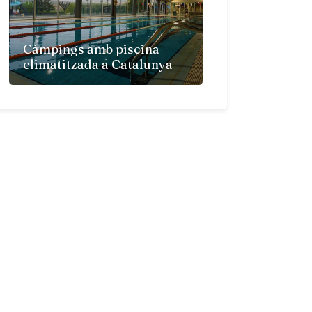
Càmpings amb piscina
climatitzada a Catalunya