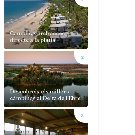
Càmpings amb accés
directe a la platja
Descobreix els millors
càmpings al Delta de l’Ebre