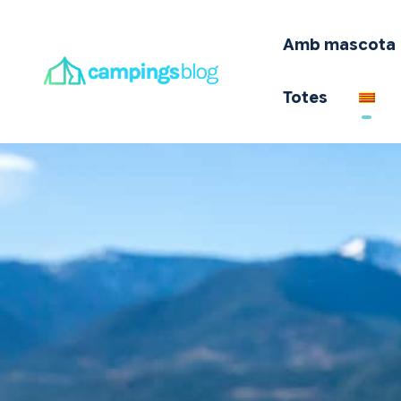
A
Amb mascota
E
Totes
O
Q
I
O
T