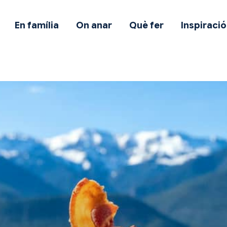
mb mascota
En família
On anar
Què fer
Inspiració
n família
n anar
uè fer
nspiració
fertes
otes