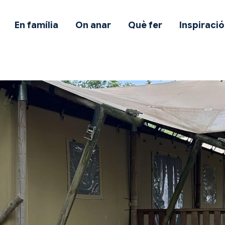
mb mascota
En família
On anar
Què fer
Inspiració
n família
n anar
uè fer
nspiració
fertes
otes