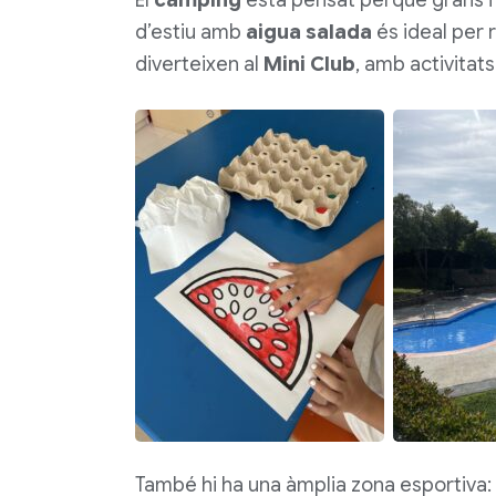
El
càmping
està pensat perquè grans i p
d’estiu amb
aigua salada
és ideal per 
diverteixen al
Mini Club
, amb activitats 
També hi ha una àmplia zona esportiva: