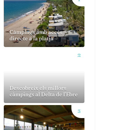
Càmpings amb accés
directe a la platja
Descobreix els millors
càmpings al Delta de l’Ebre