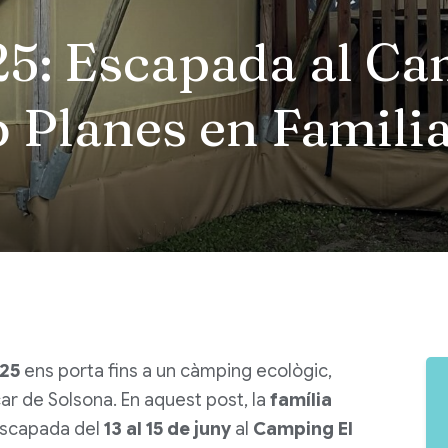
25: Escapada al Ca
 Planes en Famili
025
ens porta fins a un càmping ecològic,
ocar de Solsona. En aquest post, la
família
escapada del
13 al 15 de juny
al
Camping El