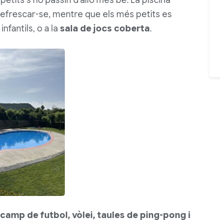
etits s’ho passin d’allò més bé. La piscina
refrescar-se, mentre que els més petits es
infantils, o a la
sala de jocs coberta
.
camp de futbol, vòlei, taules de ping-pong i