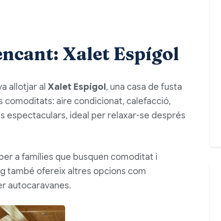
ncant: Xalet Espígol
a allotjar al
Xalet Espígol
, una casa de fusta
s comoditats: aire condicionat, calefacció,
s espectaculars, ideal per relaxar-se després
 per a famílies que busquen comoditat i
ing també ofereix altres opcions com
er autocaravanes.