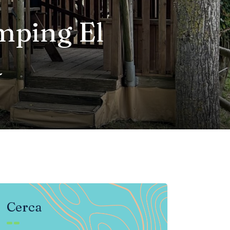
mping El
a
Cerca