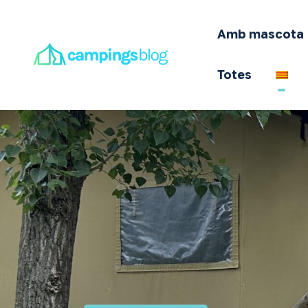
A
Amb mascota
E
Totes
O
Q
I
O
T