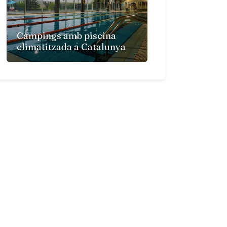
Càmpings amb piscina
climatitzada a Catalunya