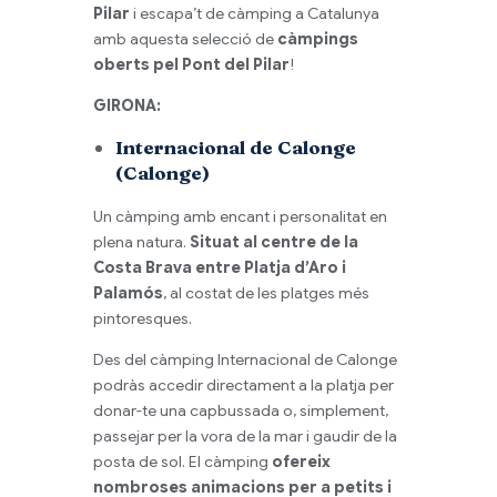
Pilar
i escapa’t de càmping a Catalunya
amb aquesta selecció de
càmpings
oberts pel Pont del Pilar
!
GIRONA:
Internacional de Calonge
(Calonge)
Un càmping amb encant i personalitat en
plena natura.
Situat al centre de la
Costa Brava entre Platja d’Aro i
Palamós
, al costat de les platges més
pintoresques.
Des del càmping Internacional de Calonge
podràs accedir directament a la platja per
donar-te una capbussada o, simplement,
passejar per la vora de la mar i gaudir de la
posta de sol. El càmping
ofereix
nombroses animacions per a petits i