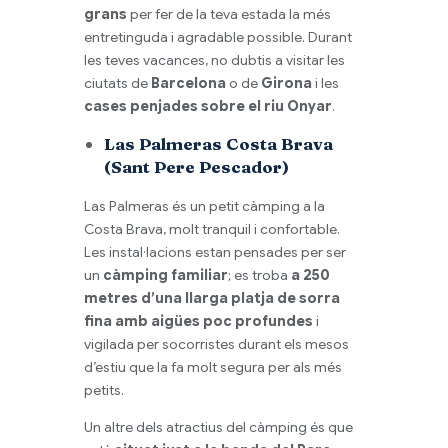
grans
per fer de la teva estada la més
entretinguda i agradable possible. Durant
les teves vacances, no dubtis a visitar les
ciutats de
Barcelona
o de
Girona
i les
cases penjades sobre el riu Onyar
.
Las Palmeras Costa Brava
(Sant Pere Pescador)
Las Palmeras és un petit càmping a la
Costa Brava, molt tranquil i confortable.
Les instal·lacions estan pensades per ser
un
càmping familiar
; es troba
a 250
metres d’una llarga platja de sorra
fina amb aigües poc profundes
i
vigilada per socorristes durant els mesos
d’estiu que la fa molt segura per als més
petits.
Un altre dels atractius del càmping és que