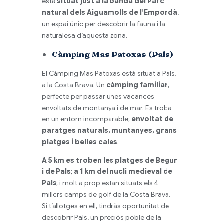
està
situat just a la banda del Parc
natural dels Aiguamolls de l’Empordà
,
un espai únic per descobrir la fauna i la
naturalesa d’aquesta zona.
Càmping Mas Patoxas (Pals)
El Càmping Mas
Patoxas
està situat a Pals,
a la Costa Brava. Un
càmping familiar
,
perfecte per passar unes vacances
envoltats de
montanya
i de mar. Es troba
en un entorn incomparable;
envoltat de
paratges naturals, muntanyes, grans
platges i belles cales
.
A 5 km es troben les platges de Begur
i de Pals
;
a 1 km del nucli medieval de
Pals
; i molt a prop estan situats els 4
millors camps de golf de la Costa Brava.
Si
t’
allotges en ell, tindràs oportunitat de
descobrir Pals, un preciós poble de la