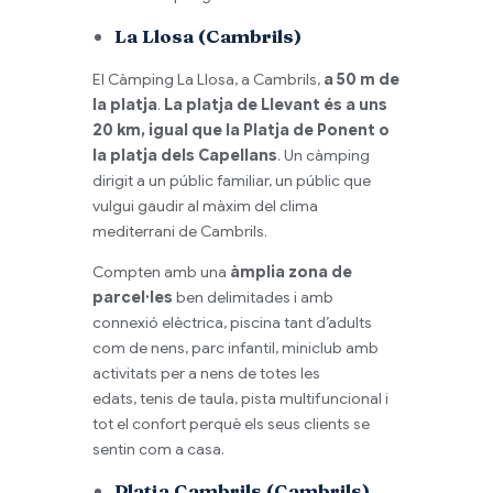
La Llosa (Cambrils)
El Càmping La Llosa, a Cambrils,
a 50 m de
la platja
.
La platja de Llevant és a uns
20 km, igual que la Platja de Ponent o
la platja dels Capellans
. Un càmping
dirigit a un públic familiar, un públic que
vulgui gaudir al màxim del clima
mediterrani de Cambrils.
Compten amb una
àmplia zona de
parcel·les
ben delimitades i amb
connexió elèctrica, piscina tant d’adults
com de nens, parc infantil,
miniclub
amb
activitats per a nens de totes les
edats, tenis de taula, pista multifuncional i
tot el confort perquè els seus clients se
sentin com a casa.
Platja Cambrils (Cambrils)