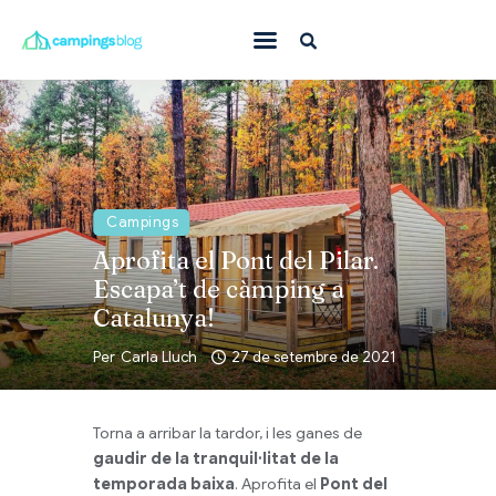
Amb mascota
En família
On anar
Campings
Què fer
Aprofita el Pont del Pilar.
Inspiració
Escapa’t de càmping a
Catalunya!
Ofertes
Per
Carla Lluch
27 de setembre de 2021
Totes
Torna a arribar la tardor, i les ganes de
gaudir de la tranquil·litat de la
temporada baixa
. Aprofita el
Pont del