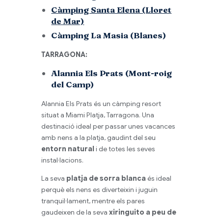
Càmping Santa Elena (Lloret
de Mar)
Càmping La Masia (Blanes)
TARRAGONA:
Alannia Els Prats (Mont-roig
del Camp)
Alannia Els Prats és un càmping resort
situat a Miami Platja, Tarragona. Una
destinació ideal per passar unes vacances
amb nens a la platja, gaudint del seu
entorn natural
i de totes les seves
instal·lacions.
La seva
platja de sorra blanca
és ideal
perquè els nens es diverteixin i juguin
tranquil·lament, mentre els pares
gaudeixen de la seva
xiringuito a peu de