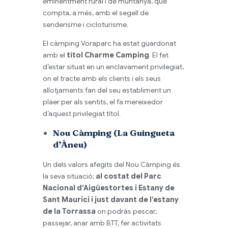
eminentment rural i de muntanya, que
compta, a més, amb el segell de
senderisme i cicloturisme.
El càmping Voraparc ha estat guardonat
amb el
títol Charme Camping
. El fet
d’estar situat en un enclavament privilegiat,
on el tracte amb els clients i els seus
allotjaments fan del seu establiment un
plaer per als sentits, el fa mereixedor
d’aquest privilegiat títol.
Nou Càmping (La Guingueta
d’Àneu)
Un dels valors afegits del Nou Càmping és
la seva situació;
al costat del Parc
Nacional d’Aigüestortes i Estany de
Sant Maurici i just davant de l’estany
de la Torrassa
on podràs pescar,
passejar, anar amb BTT, fer activitats