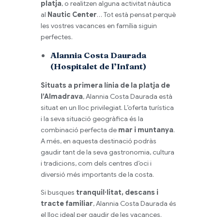
platja
, o realitzen alguna activitat nàutica
al
Nautic Center
… Tot està pensat perquè
les vostres vacances en família siguin
perfectes.
Alannia Costa Daurada
(Hospitalet de l’Infant)
Situats a primera línia de la platja de
l’Almadrava
,
Alannia
Costa Daurada està
situat en un lloc privilegiat. L’oferta turística
i la seva situació geogràfica és la
combinació perfecta de
mar i muntanya
.
A més, en aquesta destinació podràs
gaudir tant de la seva gastronomia, cultura
i tradicions, com dels centres d’oci i
diversió més importants de la costa.
Si busques
tranquil·litat, descans i
tracte familiar
,
Alannia
Costa Daurada és
el lloc ideal per gaudir de les vacances.