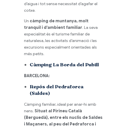
d’aigua i tot sense necessitat d’agafar el
cotxe.
Un
càmping de muntanya, molt
tranquil i d’ambient familiar
. La seva
especialitat és el turisme familiar de
naturalesa, les activitats d’animació i les
excursions especialment orientades als
més petits.
Càmping La Borda del Pubill
BARCELONA:
Repós del Pedraforca
(Saldes)
Càmping familiar, ideal per anar-hi amb
nens.
Situat al Pirineu Català
(Berguedà), entre els nuclis de Saldes
i Maçaners, al peu del Pedraforca i