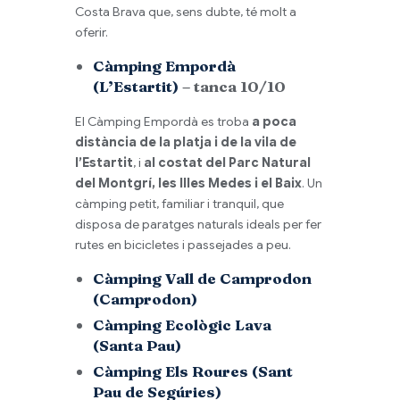
Costa Brava que, sens dubte, té molt a
oferir.
Càmping Empordà
(L’Estartit
)
– tanca 10/10
El Càmping Empordà es troba
a poca
distància de la platja i de la vila de
l’Estartit
, i
al costat del Parc Natural
del Montgrí, les Illes Medes i el Baix
. Un
càmping petit, familiar i tranquil, que
disposa de paratges naturals ideals per fer
rutes en bicicletes i passejades a peu.
Càmping Vall de Camprodon
(Camprodon)
Càmping Ecològic Lava
(Santa Pau)
Càmping Els Roures (Sant
Pau de Segúries)