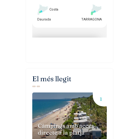
El més llegit
Càmpings amb accés
directe a la platja