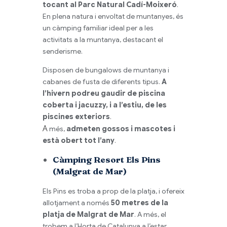
tocant al Parc Natural Cadí-Moixeró
.
En plena natura i envoltat de muntanyes, és
un càmping familiar ideal per a les
activitats a la muntanya, destacant el
senderisme.
Disposen de
bungalows
de muntanya i
cabanes de fusta de diferents tipus.
A
l’hivern podreu gaudir de piscina
coberta i
jacuzzy
, i a l’estiu, de les
piscines exteriors
.
A
més,
admeten gossos i mascotes i
està obert tot l’any
.
Càmping Resort Els Pins
(Malgrat de Mar)
Els Pins es troba a prop de la platja, i ofereix
allotjament a només
50 metres de la
platja de Malgrat de Mar
. A més, el
trobem a l’Horta de Catalunya a l’estar