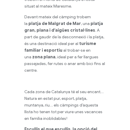
situat al mateix Maresme.
Davant mateix del càmping trobem
la
platja de Malgrat de Mar
, una
platja
gran, plana i d’aigües cristal·lines
. A
part de gaudir de la desconnexió i la platja,
és una destinació ideal per al
turisme
familiar i esportiu
al trobar-se en
una
zona plana
, ideal per a fer llargues
passejades, fer rutes o anar amb bici fins al
centre.
Cada zona de Catalunya té el seu encant…
Natura en estat pur, esport, platja,
muntanya, riu… els càmpings d’aquesta
llista ho tenen tot per viure unes vacances
en família inoblidables!
Escullis el que escullis, la opció del