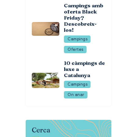
Campings amb
oferta Black
Friday?
Descobreix-
los!
Campings
Ofertes
10 càmpings de
luxe a
Catalunya
Campings
On anar
Cerca