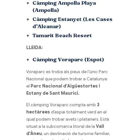
Càmping Ampolla Playa
(Ampolla)
Càmping Estanyet (Les Cases
d’Alcanar)
Tamarit Beach Resort
LLEIDA:
Càmping Voraparc (Espot)
Voraparc es troba als peus de l’únic Parc
Nacional que podem trobar a Catalunya:
el
Parc Nacional d’Aigüestortes i
Estany de Sant Maurici.
El càmping Voraparc compta amb
3
hectàrees
d’espai totalment verd en el
qual podem trobar avets i plataners. Està
situat a la subcomarca litoral de la
Vall
d’Àneu
, un destinació de turisme familiar,