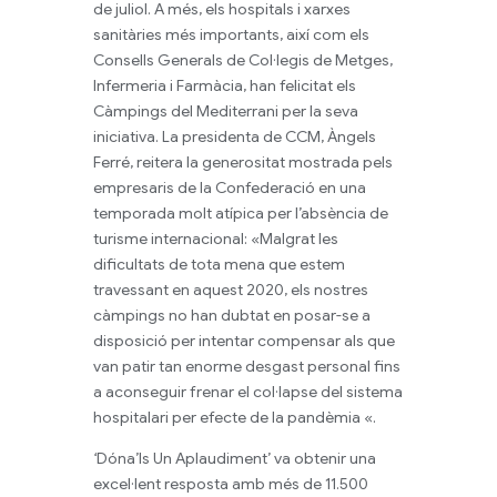
de juliol. A més, els hospitals i xarxes
sanitàries més importants, així com els
Consells Generals de Col·legis de Metges,
Infermeria i Farmàcia, han felicitat els
Càmpings del Mediterrani per la seva
iniciativa. La presidenta de CCM, Àngels
Ferré, reitera la generositat mostrada pels
empresaris de la Confederació en una
temporada molt atípica per l’absència de
turisme internacional: «Malgrat les
dificultats de tota mena que estem
travessant en aquest 2020, els nostres
càmpings no han dubtat en posar-se a
disposició per intentar compensar als que
van patir tan enorme desgast personal fins
a aconseguir frenar el col·lapse del sistema
hospitalari per efecte de la pandèmia «.
‘Dóna’ls Un Aplaudiment’ va obtenir una
excel·lent resposta amb més de 11.500