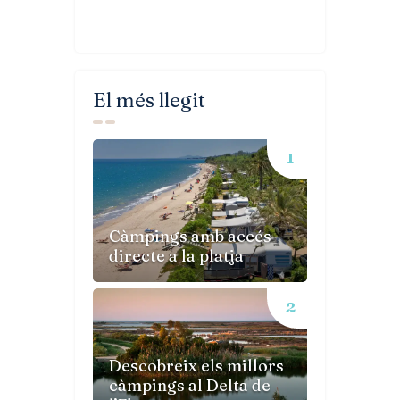
El més llegit
Càmpings amb accés
directe a la platja
Descobreix els millors
càmpings al Delta de