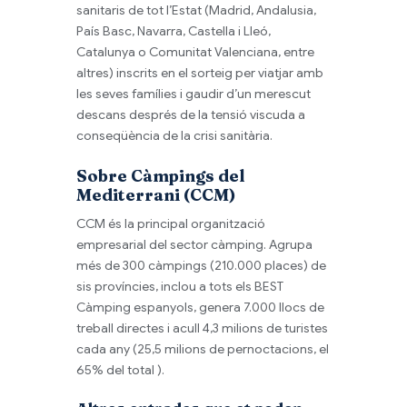
sanitaris de tot l’Estat (Madrid, Andalusia,
País Basc, Navarra, Castella i Lleó,
Catalunya o Comunitat Valenciana, entre
altres) inscrits en el sorteig per viatjar amb
les seves famílies i gaudir d’un merescut
descans després de la tensió viscuda a
conseqüència de la crisi sanitària.
Sobre Càmpings del
Mediterrani (CCM)
CCM és la principal organització
empresarial del sector càmping. Agrupa
més de 300 càmpings (210.000 places) de
sis províncies, inclou a tots els BEST
Càmping espanyols, genera 7.000 llocs de
treball directes i acull 4,3 milions de turistes
cada any (25,5 milions de pernoctacions, el
65% del total ).