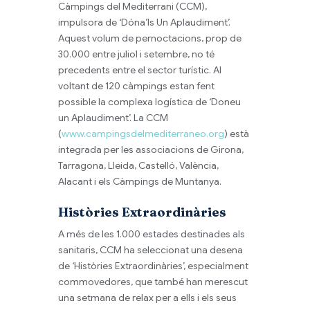
Càmpings del Mediterrani (CCM),
impulsora de ‘Dóna’ls Un Aplaudiment’.
Aquest volum de pernoctacions, prop de
30.000 entre juliol i setembre, no té
precedents entre el sector turístic. Al
voltant de 120 càmpings estan fent
possible la complexa logística de ‘Doneu
un Aplaudiment’. La CCM
(
www.campingsdelmediterraneo.org
) està
integrada per les associacions de Girona,
Tarragona, Lleida, Castelló, València,
Alacant i els Càmpings de Muntanya.
Històries Extraordinàries
A més de les 1.000 estades destinades als
sanitaris, CCM ha seleccionat una desena
de ‘Històries Extraordinàries’, especialment
commovedores, que també han merescut
una setmana de relax per a ells i els seus