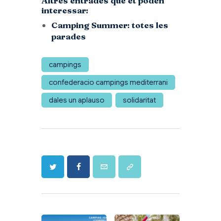
Altres entrades que et poden
interessar:
Camping Summer: totes les
parades
campings
confederacio campings mediterrani
dales un aplauso
solidaritat