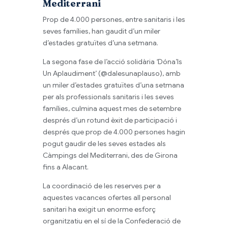
Mediterrani
Prop de 4.000 persones, entre sanitaris i les
seves famílies, han gaudit d’un miler
d’estades gratuïtes d’una setmana.
La segona fase de l’acció solidària ‘Dóna’ls
Un Aplaudiment’ (@dalesunaplauso), amb
un miler d’estades gratuïtes d’una setmana
per als professionals sanitaris i les seves
famílies, culmina aquest mes de setembre
després d’un rotund èxit de participació i
després que prop de 4.000 persones hagin
pogut gaudir de les seves estades als
Càmpings del Mediterrani, des de Girona
fins a Alacant.
La coordinació de les reserves per a
aquestes vacances ofertes all personal
sanitari ha exigit un enorme esforç
organitzatiu en el sí de la Confederació de