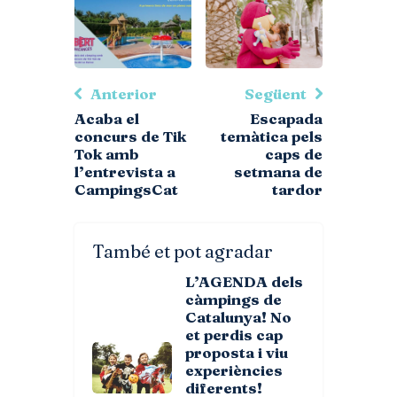
Anterior
Següent
Acaba el
Escapada
concurs de Tik
temàtica pels
Tok amb
caps de
l’entrevista a
setmana de
CampingsCat
tardor
També et pot agradar
L’AGENDA dels
càmpings de
Catalunya! No
et perdis cap
proposta i viu
experiències
diferents!