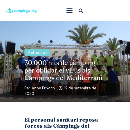
Amb mascota
En família
On anar
Actualitat
30.000 nits de càmping
Què fer
per oblidar el virus als
Inspiració
Càmpings del Mediterrani
Ofertes
Per
Anna Frixach
19 de setembre de
2020
Totes
El personal sanitari reposa
forces als Càmpings del