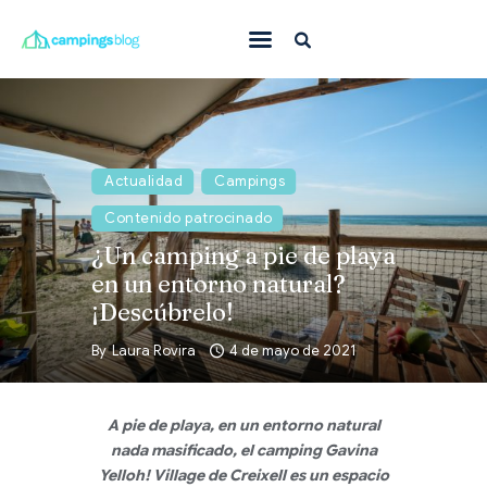
Con mascota
En familia
Actualidad
Campings
Donde ir
Contenido patrocinado
Qué hacer
¿Un camping a pie de playa
Inspiración
en un entorno natural?
¡Descúbrelo!
Ofertas
By
Laura Rovira
4 de mayo de 2021
Todas
A pie de playa, en un entorno natural
nada masificado, el camping Gavina
Yelloh! Village de Creixell es un espacio