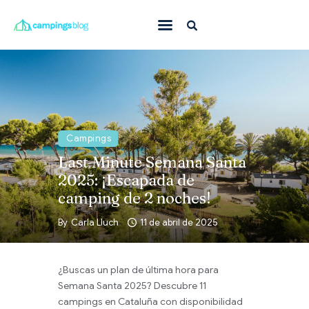
Con mascota
En familia
Donde ir
Campings
Qué hacer
Last Minute Semana Santa
Inspiración
2025: ¡Escapada de
camping de 2 noches!
Ofertas
By
Carla Lluch
11 de abril de 2025
Todas
¿Buscas un plan de última hora para
Semana Santa 2025? Descubre 11
campings en Cataluña con disponibilidad