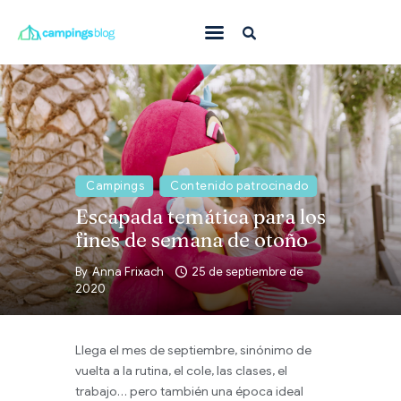
Con mascota
En familia
Donde ir
Campings
Contenido patrocinado
Qué hacer
Escapada temática para los
Inspiración
fines de semana de otoño
Ofertas
By
Anna Frixach
25 de septiembre de
2020
Todas
Llega el mes de septiembre, sinónimo de
vuelta a la rutina, el cole, las clases, el
trabajo… pero también una época ideal