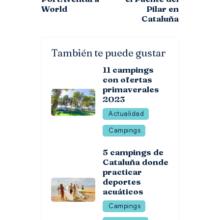
World
Pilar en
Cataluña
También te puede gustar
11 campings
con ofertas
primaverales
2023
Actualidad
Campings
5 campings de
Cataluña donde
practicar
deportes
acuáticos
Campings