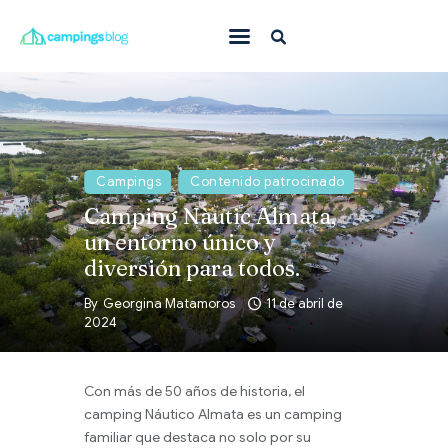
Con mascota
En familia
Donde ir
Campings
Contenido patrocinado
Camping Nàutic Almata,
Qué hacer
un entorno único y
Inspiración
diversión para todos.
Ofertas
By
Georgina Matamoros
11 de abril de
2024
Todas
Con más de 50 años de historia, el
camping Náutico Almata es un camping
familiar que destaca no solo por su