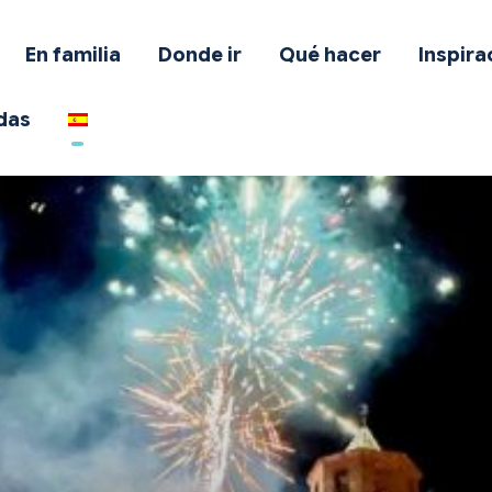
on mascota
En familia
Donde ir
Qué hacer
Inspira
n familia
das
onde ir
ué hacer
nspiración
fertas
odas