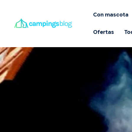
C
Con mascota
E
Ofertas
To
D
Q
I
O
T