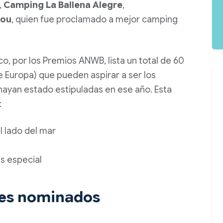
,
Camping La Ballena Alegre
,
lou
,
quien fue proclamado a mejor camping
ico, por los Premios
ANWB
, lista un total de 60
e Europa) que pueden aspirar a ser los
hayan estado estipuladas en ese año. Esta
:
al lado del mar
g
ás especial
nes nominados