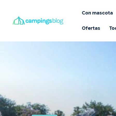
C
Con mascota
E
Ofertas
To
D
Q
I
O
T