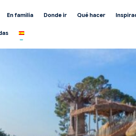
on mascota
En familia
Donde ir
Qué hacer
Inspira
n familia
das
onde ir
ué hacer
nspiración
fertas
odas