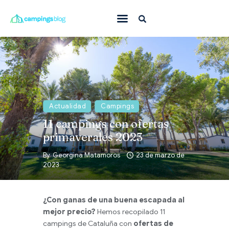
Con mascota
En familia
Donde ir
Actualidad
Campings
Qué hacer
11 campings con ofertas
Inspiración
primaverales 2023
Ofertas
By
Georgina Matamoros
23 de marzo de
2023
Todas
¿Con ganas de una buena escapada al
mejor precio?
Hemos recopilado 11
campings de Cataluña con
ofertas de