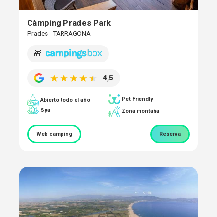
Càmping Prades Park
Prades - TARRAGONA
🎁
4,5
Pet Friendly
Abierto todo el año
Spa
Zona montaña
Web camping
Reserva