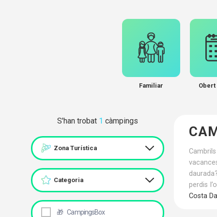
Familiar
Obert 
S'han trobat
1
càmpings
CAM
Zona Turística
Cambrils
vacance
daurada?
Categoria
perdis l
Costa D
🎁
CampingsBox