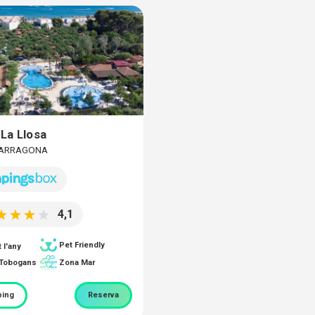
La Llosa
 TARRAGONA
4,1
Pet Friendly
 l'any
 Tobogans
Zona Mar
ing
Reserva