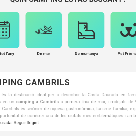
tot l'any
De mar
De muntanya
Pet Frien
PING CAMBRILS
 és la destinació ideal per a descobrir la Costa Daurada en famí
s en un
camping a Cambrils
a primera línia de mar, i rodejats de
 Cambrils és sinònim de riquesa gastronòmica, turisme familiar, expe
’oportunitat de conèixer una de les ciutats més emblemàtiques i am
aurada
.
Seguir llegint