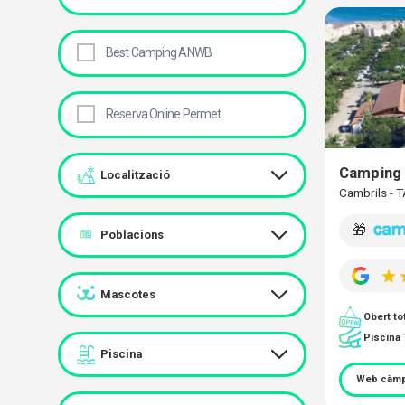
Best Camping ANWB
Reserva Online Permet
Camping 
Localització
Cambrils -
🎁
Poblacions
Mascotes
Obert tot
Piscina
Piscina
Web càmp