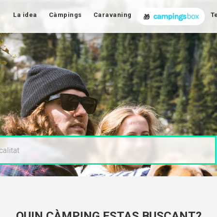
La idea
Càmpings
Caravaning
T
🎁
QUIN CÀMPING ESTAS BUSCANT?