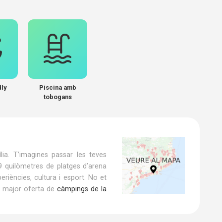
dly
Piscina amb
tobogans
lia. T’imagines passar les teves
 9 quilòmetres de platges d’arena
riències, cultura i esport. No et
b major oferta de
càmpings de la