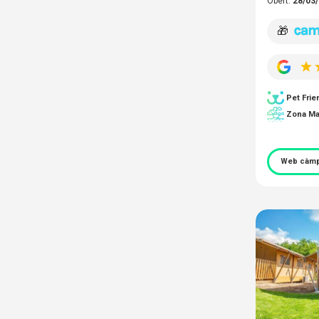
Obert:
28/03/
🎁
Pet Frie
Zona Ma
Web càmp