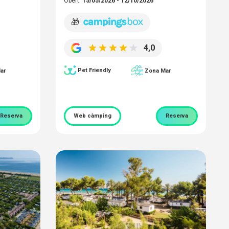
Obert:
15/05/2026 - 12/10/2026
🎁
4,0
Pet Friendly
ar
Zona Mar
Reserva
Web càmping
Reserva