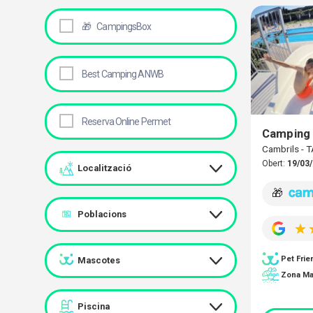
🎁
CampingsBox
Best Camping ANWB
Reserva Online Permet
Camping 
Cambrils -
Obert:
19/03/
Localització
🎁
Poblacions
Pet Frie
Mascotes
Zona Ma
Piscina