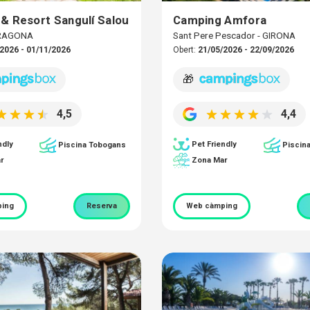
& Resort Sangulí Salou
Camping Amfora
RRAGONA
Sant Pere Pescador - GIRONA
2026 - 01/11/2026
Obert:
21/05/2026 - 22/09/2026
🎁
4,5
4,4
ndly
Pet Friendly
Piscina Tobogans
Piscin
r
Zona Mar
ing
Reserva
Web càmping