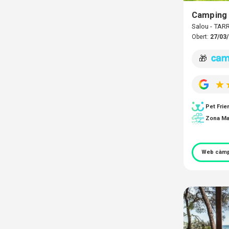
Camping 
Salou - TA
Obert:
27/03/
🎁
Pet Frie
Zona Ma
Web càmp