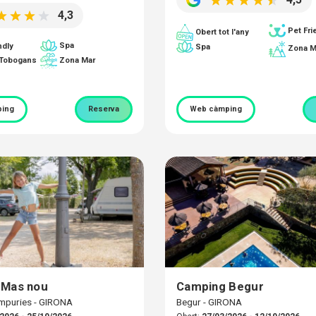
4,3
Pet Fri
Obert tot l'any
Spa
ndly
Spa
Zona M
 Tobogans
Zona Mar
ing
Reserva
Web càmping
 Mas nou
Camping Begur
Empuries - GIRONA
Begur - GIRONA