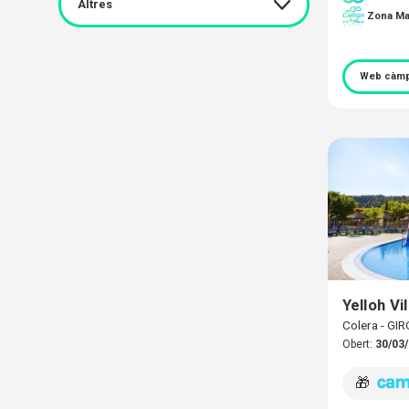
Altres
Zona Ma
Web càmp
Yelloh Vi
Colera - GI
Obert:
30/03/
🎁