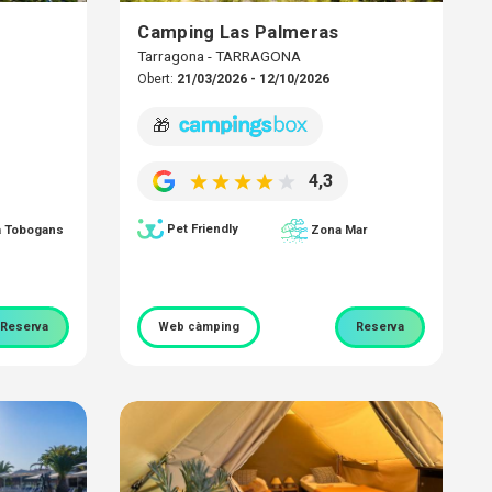
Camping Las Palmeras
Tarragona - TARRAGONA
Obert:
21/03/2026 - 12/10/2026
🎁
4,3
Pet Friendly
a Tobogans
Zona Mar
Reserva
Web càmping
Reserva