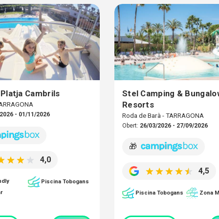
Platja Cambrils
Stel Camping & Bungalo
Resorts
 TARRAGONA
2026 - 01/11/2026
Roda de Barà - TARRAGONA
Obert:
26/03/2026 - 27/09/2026
🎁
4,0
4,5
ndly
Piscina Tobogans
r
Piscina Tobogans
Zona M