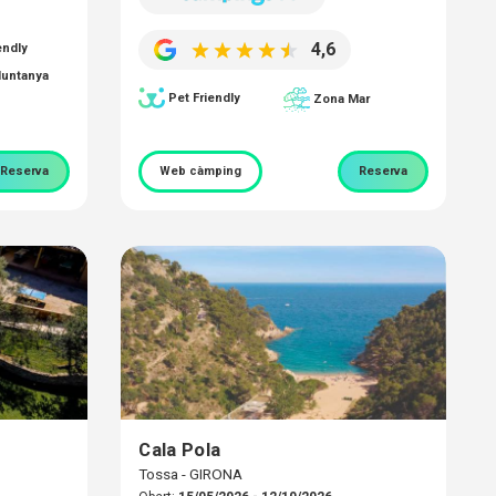
4,6
endly
untanya
Pet Friendly
Zona Mar
Reserva
Web càmping
Reserva
Cala Pola
Tossa - GIRONA