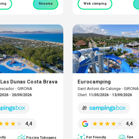
ing
Reserva
Web càmping
Las Dunas Costa Brava
Eurocamping
escador - GIRONA
Sant Antoni de Calonge - GIRONA
2026 - 20/09/2026
Obert:
11/05/2026 - 13/09/2026
🎁
4,4
4,4
Spa
ndly
Pet Friendly
Piscina Tobogans