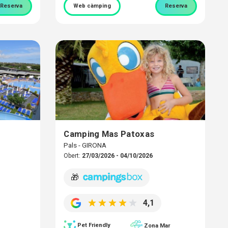
Reserva
Web càmping
Reserva
Camping Mas Patoxas
Pals - GIRONA
Obert:
27/03/2026 - 04/10/2026
🎁
4,1
Pet Friendly
Zona Mar