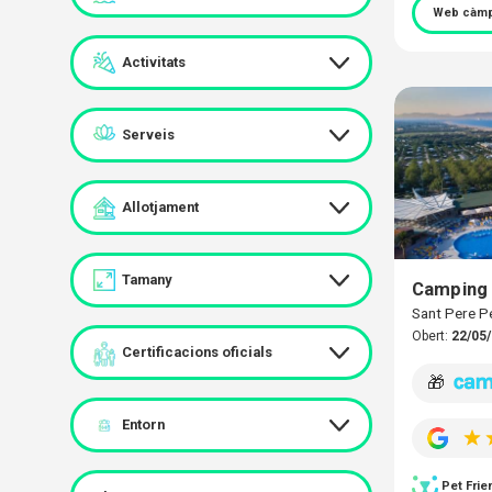
Web càmp
Activitats
Serveis
Allotjament
Tamany
Camping 
Sant Pere P
Obert:
22/05/
Certificacions oficials
🎁
Entorn
Pet Frie