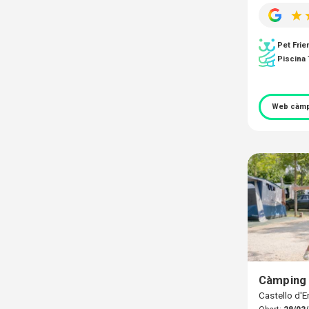
Pet Frie
Piscina
Web càmp
Càmping
Castello d'