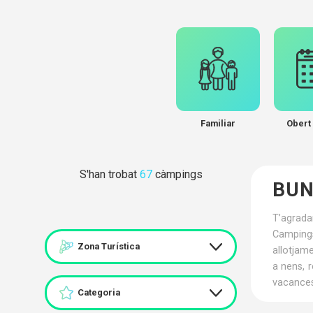
Familiar
Obert 
S'han trobat
67
càmpings
BUN
T’agrada
Campings
Zona Turística
allotjam
a nens, 
vacances
Categoria