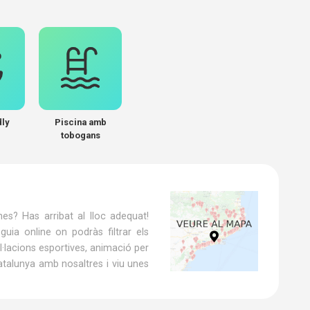
dly
Piscina amb
tobogans
s? Has arribat al lloc adequat!
ia online on podràs filtrar els
l·lacions esportives, animació per
atalunya amb nosaltres i viu unes