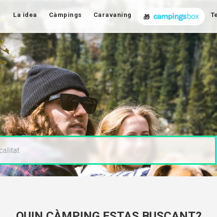
La idea
Càmpings
Caravaning
T
🎁
QUIN CÀMPING ESTAS BUSCANT?