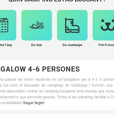
tot l'any
De mar
De muntanya
Pet Frien
GALOW 4-6 PERSONES
ria passar les teves vacances en un bungalow per a 4 o 6 persone
 Cat som el buscador de campings de Catalunya i t’oferim una gu
ents disponibles i trobar un camping bungalow amb piscina, spa, insta
restaurant o que permetin gossos. Troba el teu camping familiar a C
 inoblidables!
Seguir llegint