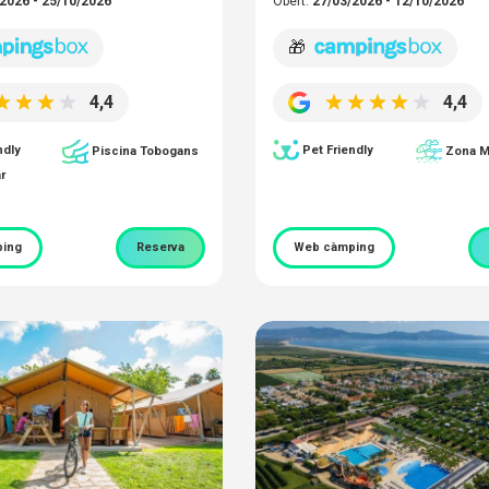
2026 - 25/10/2026
Obert:
27/03/2026 - 12/10/2026
🎁
4,4
4,4
ndly
Pet Friendly
Piscina Tobogans
Zona M
r
ing
Reserva
Web càmping