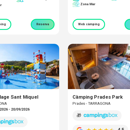
Zona Mar
r
ing
Reserva
Web càmping
llage Sant Miquel
Càmping Prades Park
RONA
Prades - TARRAGONA
2026 - 20/09/2026
🎁
4,5