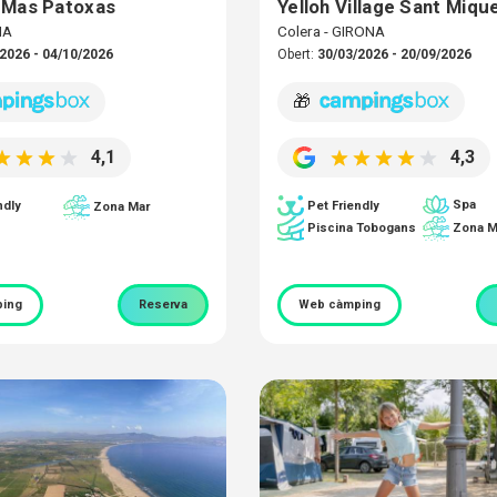
 Mas Patoxas
Yelloh Village Sant Mique
NA
Colera - GIRONA
2026 - 04/10/2026
Obert:
30/03/2026 - 20/09/2026
🎁
4,1
4,3
Spa
ndly
Pet Friendly
Zona Mar
Piscina Tobogans
Zona M
ing
Reserva
Web càmping