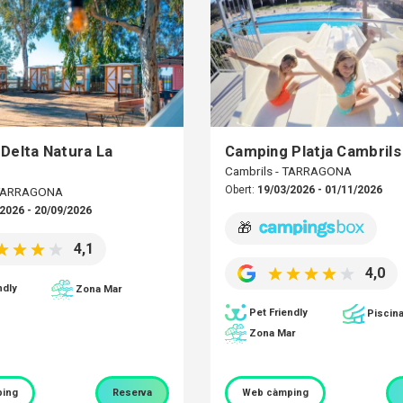
Delta Natura La
Camping Platja Cambrils
Cambrils - TARRAGONA
Obert:
19/03/2026 - 01/11/2026
 TARRAGONA
2026 - 20/09/2026
🎁
4,1
4,0
ndly
Zona Mar
Pet Friendly
Piscin
Zona Mar
ing
Reserva
Web càmping