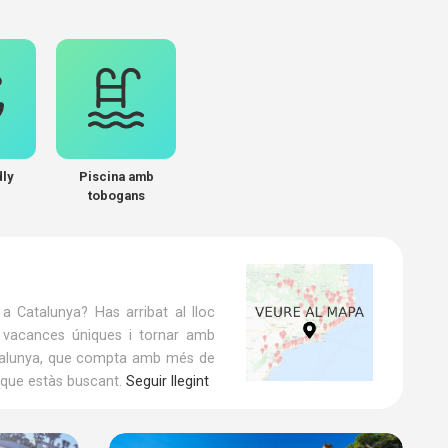
dly
Piscina amb
tobogans
 Catalunya? Has arribat al lloc
s vacances úniques i tornar amb
Catalunya, que compta amb més de
 que estàs buscant.
Seguir llegint