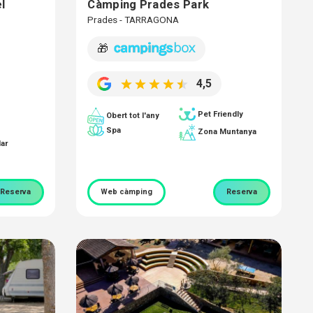
l
Càmping Prades Park
Prades - TARRAGONA
🎁
4,5
Pet Friendly
Obert tot l'any
Spa
Zona Muntanya
ar
Reserva
Web càmping
Reserva