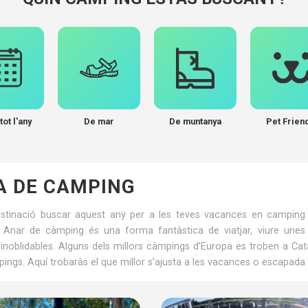
tot l'any
De mar
De muntanya
Pet Frien
A DE CAMPING
stinació buscar aquest any per a les teves vacances en camping a
 Anar de càmping és una forma fantàstica de viatjar, viure une
s inoblidables. Alguns dels millors càmpings d’Europa es troben a 
ings. Aquí trobaràs el que millor s’ajusta a les vacances o escapada