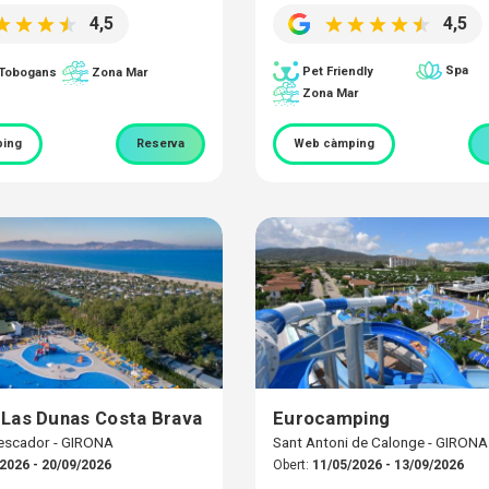
4,5
4,5
Spa
Pet Friendly
 Tobogans
Zona Mar
Zona Mar
ing
Reserva
Web càmping
Las Dunas Costa Brava
Eurocamping
escador - GIRONA
Sant Antoni de Calonge - GIRONA
2026 - 20/09/2026
Obert:
11/05/2026 - 13/09/2026