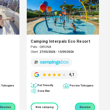
Camping Interpals Eco Resort
Pals - GIRONA
Obert:
27/03/2026 - 13/09/2026
🎁
4,1
Pet Friendly
a Tobogans
Piscina Tobogans
Zona Mar
Reserva
Web càmping
Reserva