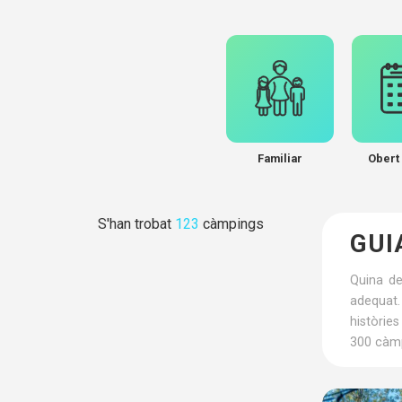
Familiar
Obert 
S'han trobat
123
càmpings
GUI
Quina de
adequat.
històrie
300 càmp