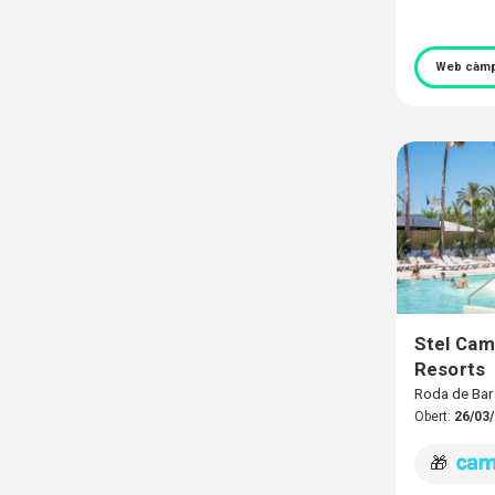
Web càmp
Stel Cam
Resorts
Roda de Ba
Obert:
26/03/
🎁