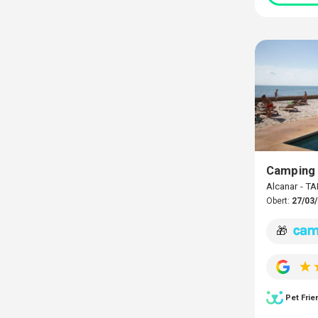
Camping 
Alcanar - 
Obert:
27/03/
🎁
Pet Frie