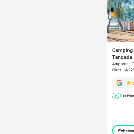
Camping 
Tancada
Amposta -
Obert:
13/02/
Pet Frie
Web càmp