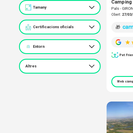
Camping
Tamany
Pals - GIRO
Obert:
27/03/
🎁
Certificacions oficials
Entorn
Pet Frie
Altres
Web càmp