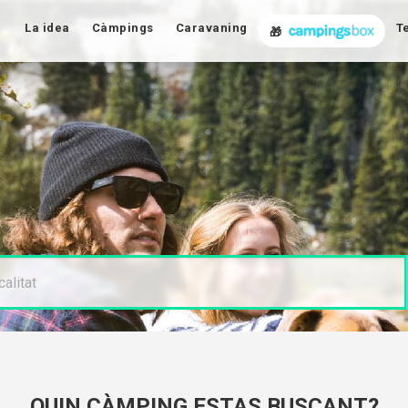
La idea
Càmpings
Caravaning
T
🎁
QUIN CÀMPING ESTAS BUSCANT?