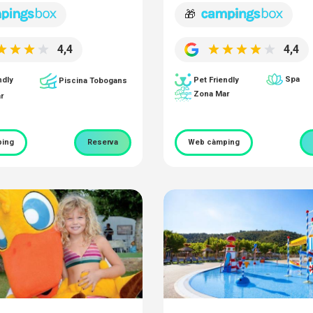
🎁
4,4
4,4
Spa
ndly
Pet Friendly
Piscina Tobogans
Zona Mar
r
ing
Reserva
Web càmping