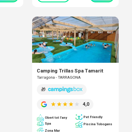
Camping Trillas Spa Tamarit
Tarragona - TARRAGONA
🎁
4,0
Pet Friendly
Obert tot l'any
Spa
Piscina Tobogans
Zona Mar