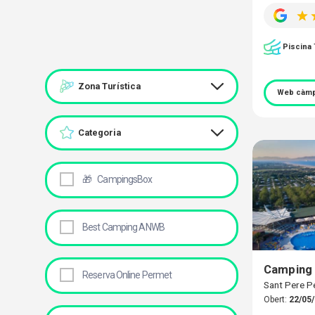
Piscina
Zona Turística
Web càmp
Categoria
🎁
CampingsBox
Best Camping ANWB
Camping 
Reserva Online Permet
Sant Pere P
Obert:
22/05/