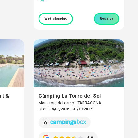
Web càmping
Reserva
rt &
Càmping La Torre del Sol
Mont-roig del camp - TARRAGONA
Obert:
15/03/2026 - 31/10/2026
🎁
3,9