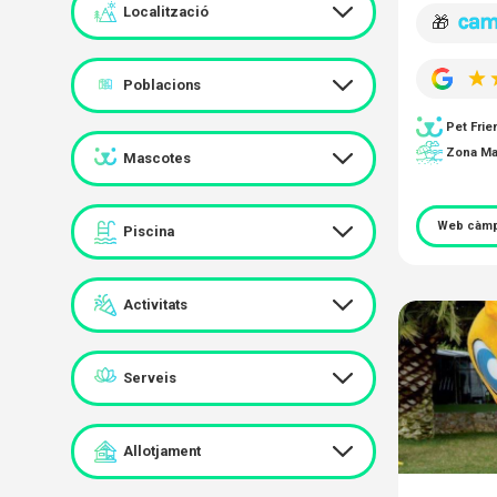
Localització
🎁
Poblacions
Pet Frie
Zona Ma
Mascotes
Web càmp
Piscina
Activitats
Serveis
Allotjament