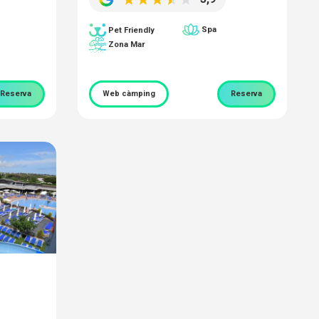
Spa
Pet Friendly
Zona Mar
Reserva
Web càmping
Reserva